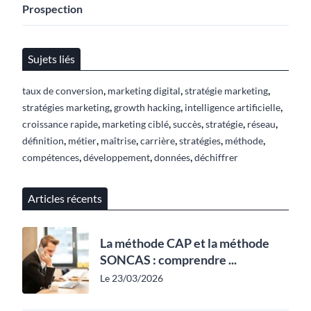
Prospection
Sujets liés
,
,
,
taux de conversion
marketing digital
stratégie marketing
,
,
,
stratégies marketing
growth hacking
intelligence artificielle
,
,
,
,
,
croissance rapide
marketing ciblé
succès
stratégie
réseau
,
,
,
,
,
,
définition
métier
maîtrise
carrière
stratégies
méthode
,
,
,
compétences
développement
données
déchiffrer
Articles récents
La méthode CAP et la méthode
SONCAS : comprendre ...
Le 23/03/2026