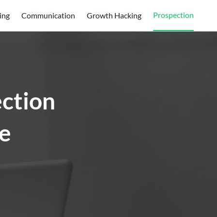
Prospection
ing
Communication
Growth Hacking
ection
re